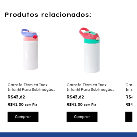
Produtos relacionados:
Garrafa Térmica Inox
Garrafa Térmica Inox
Garra
Infantil Para Sublimação
Infantil Para Sublimação
Infant
Tampa Lilás e Rosa -
Tampa Rosa e Verde -
Tampa 
R$43,62
R$43,62
R$43
350ml
350ml
350ml
R$41,00
R$41,00
R$41
com
Pix
com
Pix