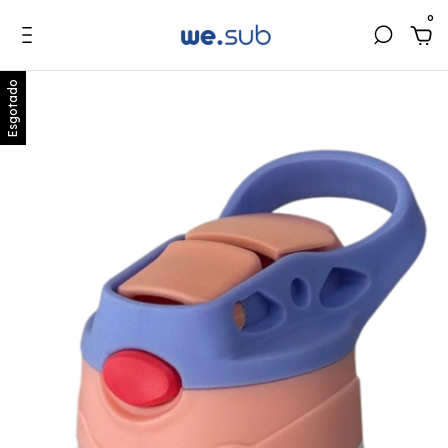
0
Esgotado