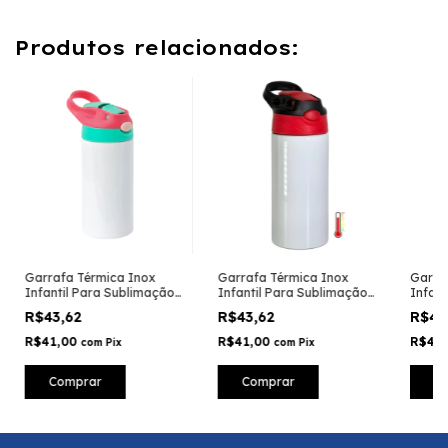
Produtos relacionados:
Garrafa Térmica Inox
Garrafa Térmica Inox
Garra
Infantil Para Sublimação
Infantil Para Sublimação
Infant
Tampa Rosa e Verde -
Tampa Vermelho e Preto -
Tampa 
R$43,62
R$43,62
R$43
350ml
350ml
350ml
R$41,00
R$41,00
R$41
com
Pix
com
Pix