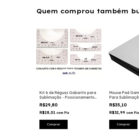
Quem comprou também bu
Kit 6 de Réguas Gabarito para
Mouse Pad Gam
Sublimação - Posicionamento
Para Sublimaçã
Preciso | PVC Flexível | Estampa
R$29,80
R$35,10
Alinhada
R$28,01
R$32,99
com
Pix
com
Pix