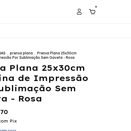
0
NAS
.
prensa plana
.
Prensa Plana 25x30cm
ressão Por Sublimação Sem Gaveta - Rosa
a Plana 25x30cm
ina de Impressão
Sublimação Sem
a - Rosa
,70
com
Pix
sem juros