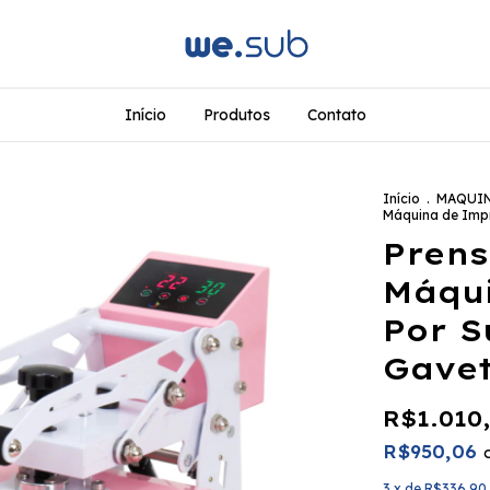
Início
Produtos
Contato
Início
.
MAQUI
Máquina de Imp
Prens
Máqu
Por 
Gavet
R$1.010
R$950,06
3
x de
R$336,90