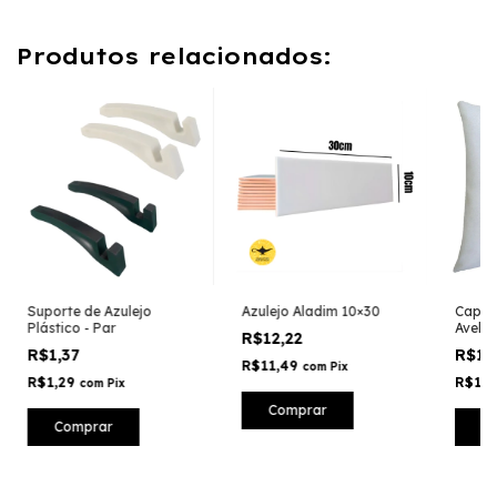
Produtos relacionados:
Suporte de Azulejo
Azulejo Aladim 10×30
Capa 
Plástico - Par
Avelu
R$12,22
Subli
R$1,37
R$17
R$11,49
com
Pix
R$1,29
R$16
com
Pix
Comprar